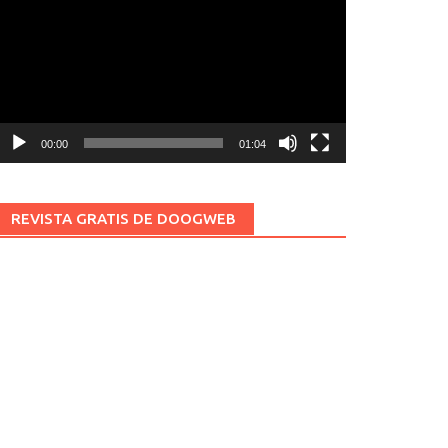
ídeo
00:00
01:04
REVISTA GRATIS DE DOOGWEB