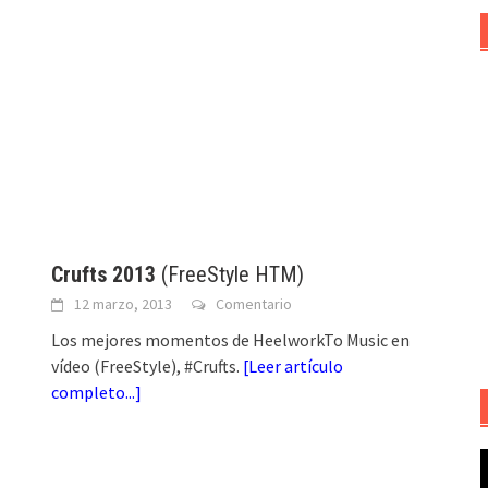
Crufts 2013
(FreeStyle HTM)
12 marzo, 2013
Comentario
Los mejores momentos de HeelworkTo Music en
vídeo (FreeStyle), #Crufts.
[
Leer artículo
completo...
]
R
d