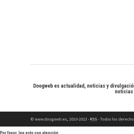
Doogweb es actualidad, noticias y divulgació
noticias
© www.doogweb.es, 2010-2023 -
RSS
- Todos los derecho
Por favor, lee esto con atención