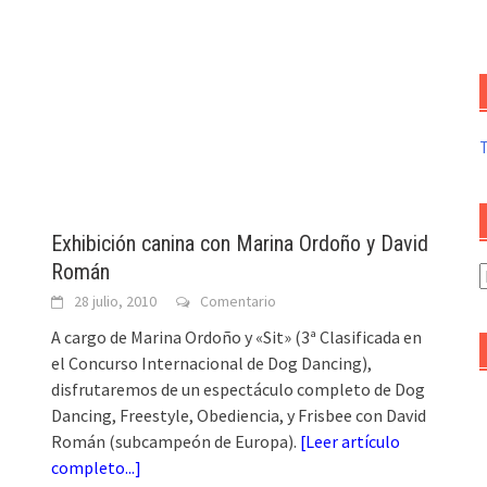
Exhibición canina con Marina Ordoño y David
Román
A
d
28 julio, 2010
Comentario
a
A cargo de Marina Ordoño y «Sit» (3ª Clasificada en
el Concurso Internacional de Dog Dancing),
disfrutaremos de un espectáculo completo de Dog
Dancing, Freestyle, Obediencia, y Frisbee con David
Román (subcampeón de Europa).
[
Leer artículo
completo...
]