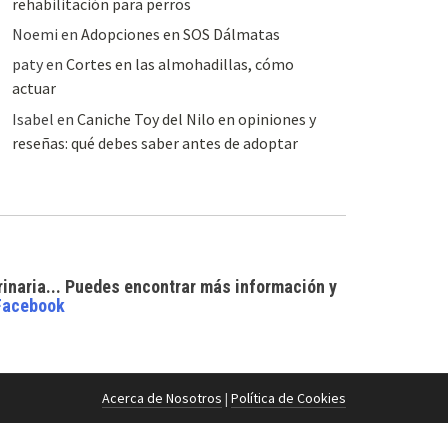
rehabilitación para perros
Noemi
en
Adopciones en SOS Dálmatas
paty
en
Cortes en las almohadillas, cómo
actuar
Isabel
en
Caniche Toy del Nilo en opiniones y
reseñas: qué debes saber antes de adoptar
rinaria... Puedes encontrar
más información y
Facebook
Acerca de Nosotros
|
Política de Cookies