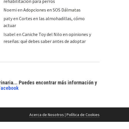
rehabilitación para perros
Noemi
en
Adopciones en SOS Dálmatas
paty
en
Cortes en las almohadillas, cómo
actuar
Isabel
en
Caniche Toy del Nilo en opiniones y
reseñas: qué debes saber antes de adoptar
rinaria... Puedes encontrar
más información y
Facebook
Acerca de Nosotros
|
Política de Cookies