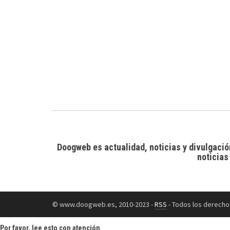
Doogweb es actualidad, noticias y divulgació
noticias
© www.doogweb.es, 2010-2023 -
RSS
- Todos los derecho
Por favor, lee esto con atención