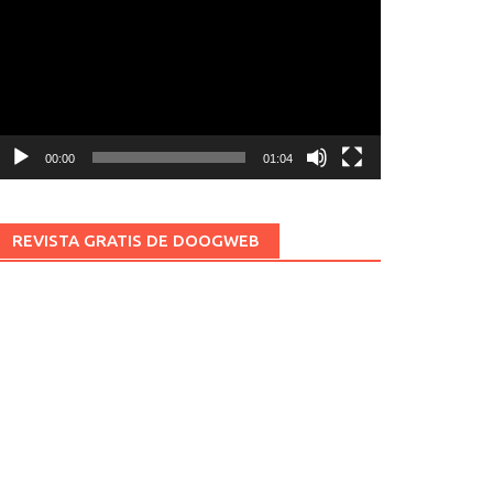
ídeo
00:00
01:04
REVISTA GRATIS DE DOOGWEB