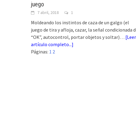
juego
7 abril, 2018
1
Moldeando los instintos de caza de un galgo (el
juego de tira y afloja, cazar, la señal condicionada 
“OK”, autocontrol, portar objetos y soltar)…
[
Leer
artículo completo...
]
Páginas:
1
2