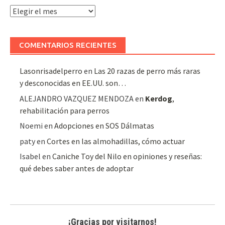
Archivo
de
artículos
COMENTARIOS RECIENTES
Lasonrisadelperro
en
Las 20 razas de perro más raras
y desconocidas en EE.UU. son…
ALEJANDRO VAZQUEZ MENDOZA
en
Kerdog
,
rehabilitación para perros
Noemi
en
Adopciones en SOS Dálmatas
paty
en
Cortes en las almohadillas, cómo actuar
Isabel
en
Caniche Toy del Nilo en opiniones y reseñas:
qué debes saber antes de adoptar
¡Gracias por visitarnos!