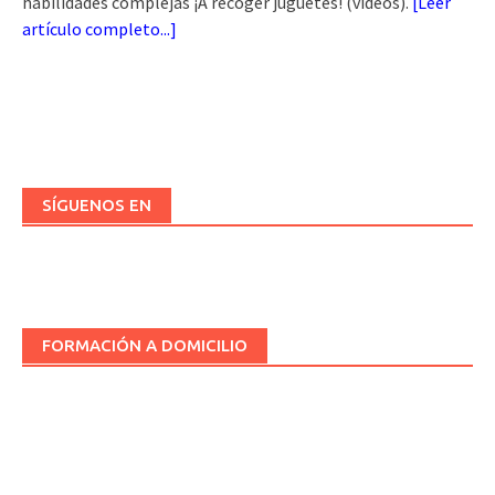
habilidades complejas ¡A recoger juguetes! (vídeos).
[
Leer
artículo completo...
]
SÍGUENOS EN
FORMACIÓN A DOMICILIO