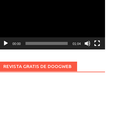
ídeo
00:00
01:04
REVISTA GRATIS DE DOOGWEB