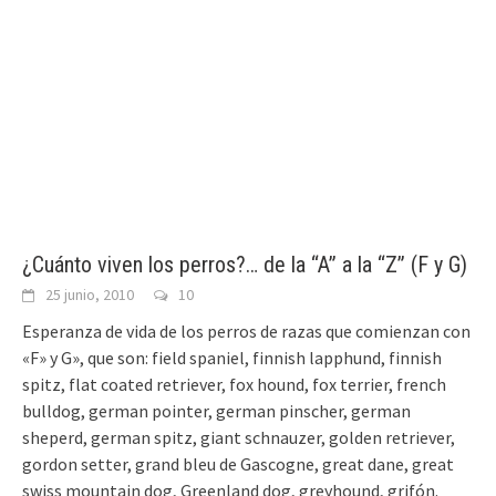
¿Cuánto viven los perros?… de la “A” a la “Z” (F y G)
25 junio, 2010
10
Esperanza de vida de los perros de razas que comienzan con
«F» y G», que son: field spaniel, finnish lapphund, finnish
spitz, flat coated retriever, fox hound, fox terrier, french
bulldog, german pointer, german pinscher, german
sheperd, german spitz, giant schnauzer, golden retriever,
gordon setter, grand bleu de Gascogne, great dane, great
swiss mountain dog, Greenland dog, greyhound, grifón.