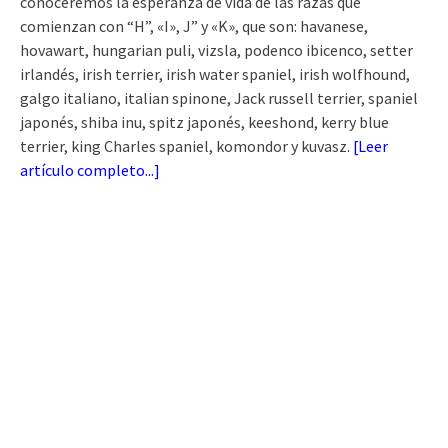
conoceremos la esperanza de vida de las razas que
comienzan con “H”, «I», J” y «K», que son: havanese,
hovawart, hungarian puli, vizsla, podenco ibicenco, setter
irlandés, irish terrier, irish water spaniel, irish wolfhound,
galgo italiano, italian spinone, Jack russell terrier, spaniel
japonés, shiba inu, spitz japonés, keeshond, kerry blue
terrier, king Charles spaniel, komondor y kuvasz.
[
Leer
artículo completo...
]