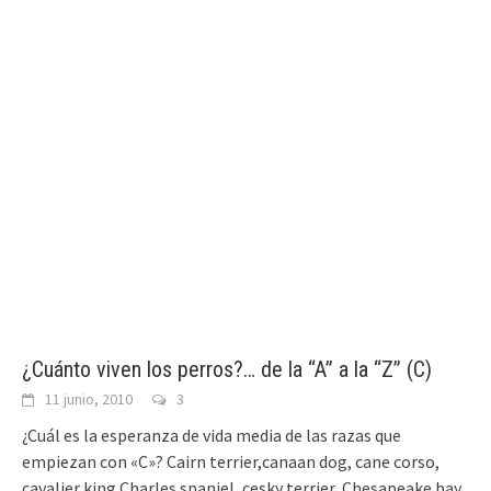
¿Cuánto viven los perros?… de la “A” a la “Z” (C)
11 junio, 2010
3
¿Cuál es la esperanza de vida media de las razas que
empiezan con «C»? Cairn terrier,canaan dog, cane corso,
cavalier king Charles spaniel, cesky terrier, Chesapeake bay