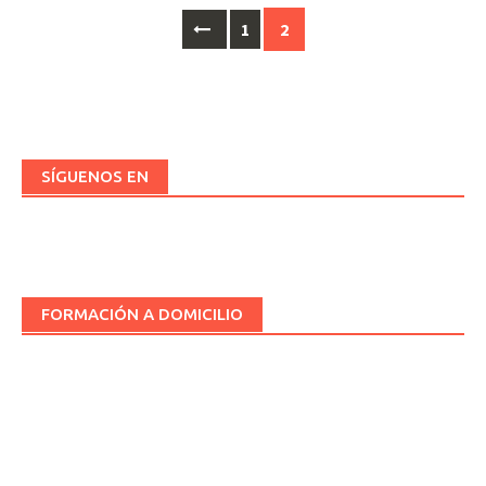
Ir
1
2
a
las
entradas
SÍGUENOS EN
FORMACIÓN A DOMICILIO