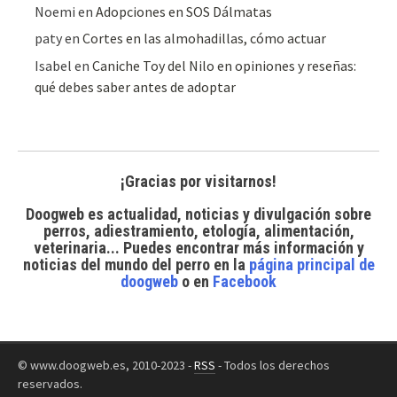
Noemi
en
Adopciones en SOS Dálmatas
paty
en
Cortes en las almohadillas, cómo actuar
Isabel
en
Caniche Toy del Nilo en opiniones y reseñas:
qué debes saber antes de adoptar
¡Gracias por visitarnos!
Doogweb es actualidad, noticias y divulgación sobre
perros, adiestramiento, etología, alimentación,
veterinaria... Puedes encontrar
más información y
noticias del mundo del perro
en la
página principal de
doogweb
o en
Facebook
© www.doogweb.es, 2010-2023 -
RSS
- Todos los derechos
reservados.