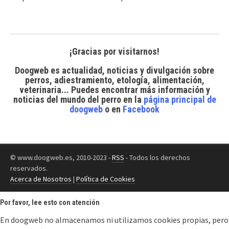
¡Gracias por visitarnos!
Doogweb es actualidad, noticias y divulgación sobre
perros, adiestramiento, etología, alimentación,
veterinaria... Puedes encontrar
más información y
noticias del mundo del perro
en la
página principal de
doogweb
o en
Facebook
© www.doogweb.es, 2010-2023 -
RSS
- Todos los derechos
reservados.
Acerca de Nosotros
|
Política de Cookies
Por favor, lee esto con atención
En doogweb no almacenamos ni utilizamos cookies propias, pero