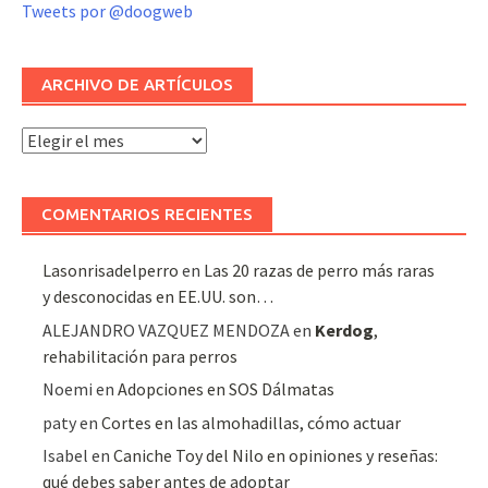
Tweets por @doogweb
ARCHIVO DE ARTÍCULOS
Archivo
de
artículos
COMENTARIOS RECIENTES
Lasonrisadelperro
en
Las 20 razas de perro más raras
y desconocidas en EE.UU. son…
ALEJANDRO VAZQUEZ MENDOZA
en
Kerdog
,
rehabilitación para perros
Noemi
en
Adopciones en SOS Dálmatas
paty
en
Cortes en las almohadillas, cómo actuar
Isabel
en
Caniche Toy del Nilo en opiniones y reseñas:
qué debes saber antes de adoptar