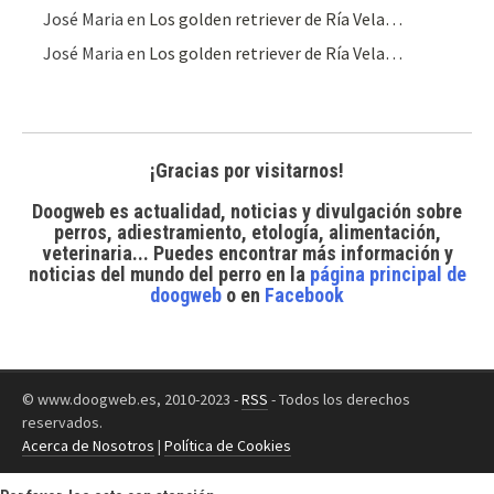
José Maria
en
Los golden retriever de Ría Vela…
José Maria
en
Los golden retriever de Ría Vela…
¡Gracias por visitarnos!
Doogweb es actualidad, noticias y divulgación sobre
perros, adiestramiento, etología, alimentación,
veterinaria... Puedes encontrar
más información y
noticias del mundo del perro
en la
página principal de
doogweb
o en
Facebook
© www.doogweb.es, 2010-2023 -
RSS
- Todos los derechos
reservados.
Acerca de Nosotros
|
Política de Cookies