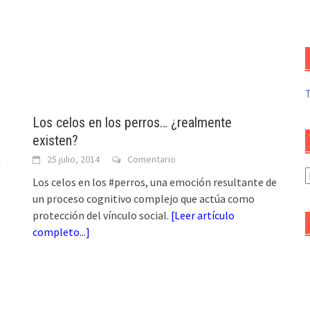
Los celos en los perros… ¿realmente
existen?
25 julio, 2014
Comentario
a
A
Los celos en los #perros, una emoción resultante de
d
un proceso cognitivo complejo que actúa como
a
protección del vínculo social.
[
Leer artículo
completo...
]