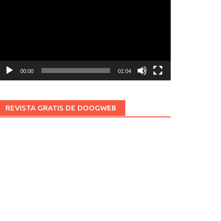
ídeo
00:00
01:04
REVISTA GRATIS DE DOOGWEB