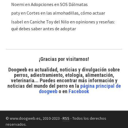
Noemi
en
Adopciones en SOS Dálmatas
paty
en
Cortes en las almohadillas, cómo actuar
Isabel
en
Caniche Toy del Nilo en opiniones y reseñas:
qué debes saber antes de adoptar
¡Gracias por visitarnos!
Doogweb es actualidad, noticias y divulgación sobre
perros, adiestramiento, etología, alimentación,
veterinaria... Puedes encontrar
más información y
noticias del mundo del perro
en la
página principal de
doogweb
o en
Facebook
© www.doogweb.es, 2010-2023 -
RSS
- Todos los derechos
reservados.