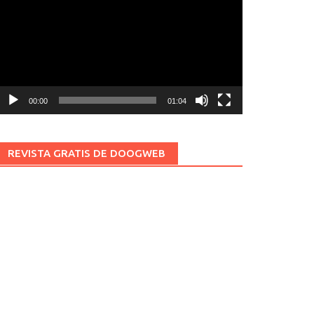
ídeo
00:00
01:04
REVISTA GRATIS DE DOOGWEB