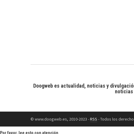
Doogweb es actualidad, noticias y divulgació
noticias
© www.doogweb.es, 2010-2023 -
RSS
- Todos los derecho
Por favor, lee esto con atención