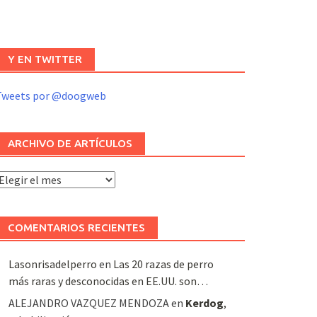
Y EN TWITTER
Tweets por @doogweb
ARCHIVO DE ARTÍCULOS
rchivo
e
rtículos
COMENTARIOS RECIENTES
Lasonrisadelperro
en
Las 20 razas de perro
más raras y desconocidas en EE.UU. son…
ALEJANDRO VAZQUEZ MENDOZA
en
Kerdog
,