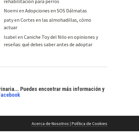
rehabilitación para perros
Noemi
en
Adopciones en SOS Dálmatas
paty
en
Cortes en las almohadillas, cómo
actuar
Isabel
en
Caniche Toy del Nilo en opiniones y
reseñas: qué debes saber antes de adoptar
rinaria... Puedes encontrar
más información y
Facebook
Acerca de Nosotros
|
Política de Cookies