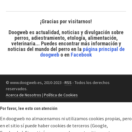
¡Gracias por visitarnos!
Doogweb es actualidad, noticias y divulgación sobre
perros, adiestramiento, etología, alimentación,
veterinaria... Puedes encontrar
más información y
noticias del mundo del perro
en la
página principal de
doogweb
o en
Facebook
© www.doogweb.es, 2010-2023 -
RSS
- Todos los derechos
reservados.
Acerca de Nosotros
|
Política de Cookies
Por favor, lee esto con atención
En doogweb no almacenamos ni utilizamos cookies propias, pero
en el sitio sí puede haber cookies de terceros (Google,