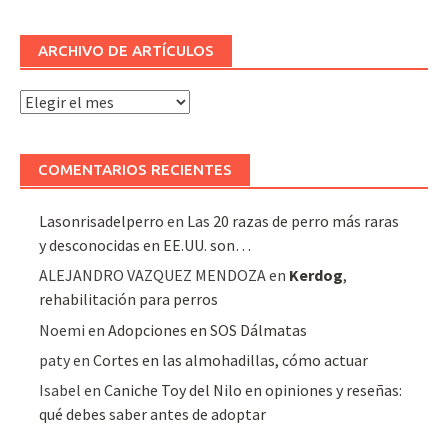
ARCHIVO DE ARTÍCULOS
Archivo
de
artículos
COMENTARIOS RECIENTES
Lasonrisadelperro
en
Las 20 razas de perro más raras
y desconocidas en EE.UU. son…
ALEJANDRO VAZQUEZ MENDOZA
en
Kerdog
,
rehabilitación para perros
Noemi
en
Adopciones en SOS Dálmatas
paty
en
Cortes en las almohadillas, cómo actuar
Isabel
en
Caniche Toy del Nilo en opiniones y reseñas:
qué debes saber antes de adoptar