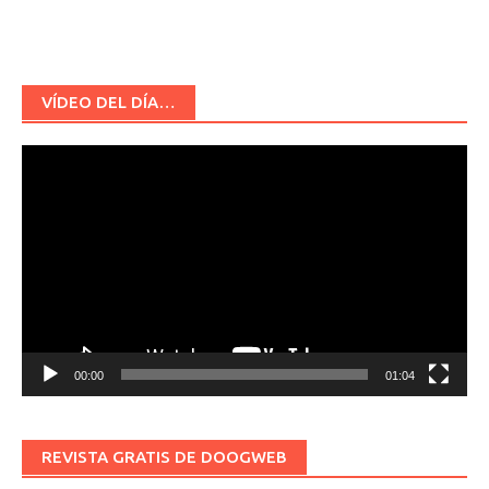
VÍDEO DEL DÍA…
Reproductor
de
vídeo
00:00
01:04
REVISTA GRATIS DE DOOGWEB