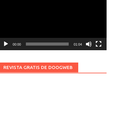
ídeo
00:00
01:04
REVISTA GRATIS DE DOOGWEB