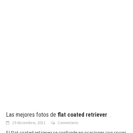
Las mejores fotos de
flat coated retriever
19 diciembre, 2011
Comentario
El flat coated retriever se confunde en ocasiones con cruces