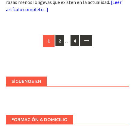
razas menos longevas que existen en la actualidad.
[
Leer
artículo completo...
]
Ir
1
2
…
4
a
las
entradas
SÍGUENOS EN
FORMACIÓN A DOMICILIO