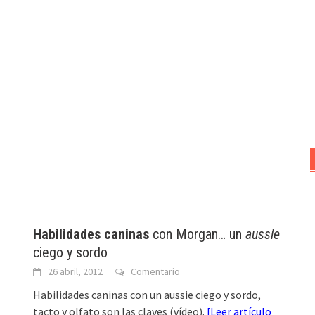
Habilidades caninas
con Morgan… un
aussie
ciego y sordo
26 abril, 2012
Comentario
Habilidades caninas con un aussie ciego y sordo,
tacto y olfato son las claves (vídeo).
[
Leer artículo