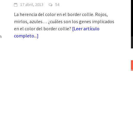
17 abril, 2013
54
v
La herencia del color en el border collie. Rojos,
mirlos, azules… ¿cuáles son los genes implicados
en el color del border collie?
[
Leer artículo
completo...
]
n