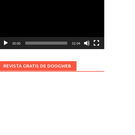
ídeo
00:00
01:04
REVISTA GRATIS DE DOOGWEB