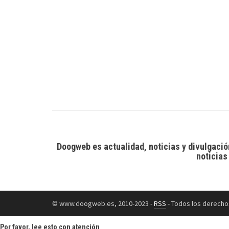
Doogweb es actualidad, noticias y divulgació
noticias
© www.doogweb.es, 2010-2023 -
RSS
- Todos los derecho
Por favor, lee esto con atención