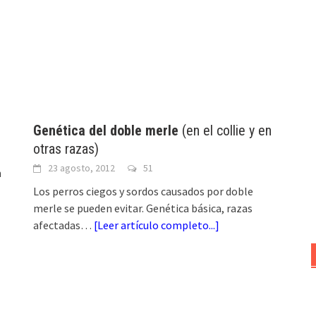
Genética del doble merle
(en el collie y en
otras razas)
23 agosto, 2012
51
n
Los perros ciegos y sordos causados por doble
merle se pueden evitar. Genética básica, razas
afectadas…
[
Leer artículo completo...
]