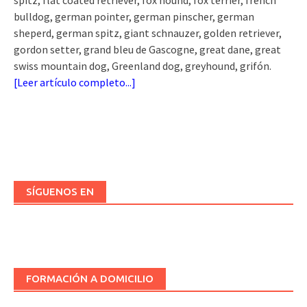
spitz, flat coated retriever, fox hound, fox terrier, french
bulldog, german pointer, german pinscher, german
sheperd, german spitz, giant schnauzer, golden retriever,
gordon setter, grand bleu de Gascogne, great dane, great
swiss mountain dog, Greenland dog, greyhound, grifón.
[
Leer artículo completo...
]
SÍGUENOS EN
FORMACIÓN A DOMICILIO