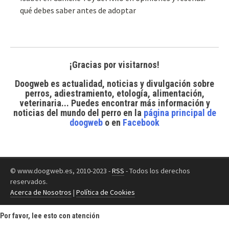
qué debes saber antes de adoptar
¡Gracias por visitarnos!
Doogweb es actualidad, noticias y divulgación sobre
perros, adiestramiento, etología, alimentación,
veterinaria... Puedes encontrar
más información y
noticias del mundo del perro
en la
página principal de
doogweb
o en
Facebook
© www.doogweb.es, 2010-2023 -
RSS
- Todos los derechos
reservados.
Acerca de Nosotros
|
Política de Cookies
Por favor, lee esto con atención