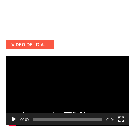
VÍDEO DEL DÍA…
Reproductor
de
vídeo
00:00
01:04