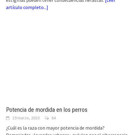
estigmas pueden tener consecuencias nefastas.
[
Leer
artículo completo...
]
Potencia de mordida en los perros
19 marzo, 2010
64
¿Cuál es la raza con mayor potencia de mordida?
Demasiadas «leyendas urbanas» pululan por el ciberespacio