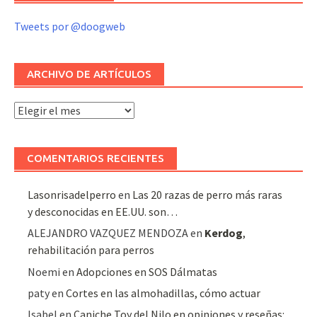
Tweets por @doogweb
ARCHIVO DE ARTÍCULOS
Archivo
de
artículos
COMENTARIOS RECIENTES
Lasonrisadelperro
en
Las 20 razas de perro más raras
y desconocidas en EE.UU. son…
ALEJANDRO VAZQUEZ MENDOZA
en
Kerdog
,
rehabilitación para perros
Noemi
en
Adopciones en SOS Dálmatas
paty
en
Cortes en las almohadillas, cómo actuar
Isabel
en
Caniche Toy del Nilo en opiniones y reseñas: