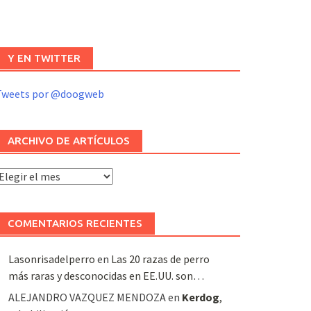
Y EN TWITTER
Tweets por @doogweb
ARCHIVO DE ARTÍCULOS
rchivo
e
rtículos
COMENTARIOS RECIENTES
Lasonrisadelperro
en
Las 20 razas de perro
más raras y desconocidas en EE.UU. son…
ALEJANDRO VAZQUEZ MENDOZA
en
Kerdog
,