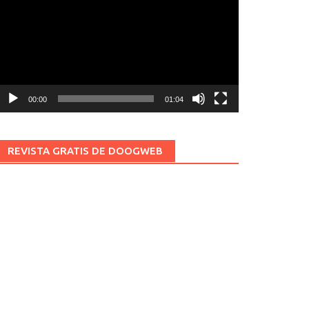
ídeo
00:00
01:04
REVISTA GRATIS DE DOOGWEB