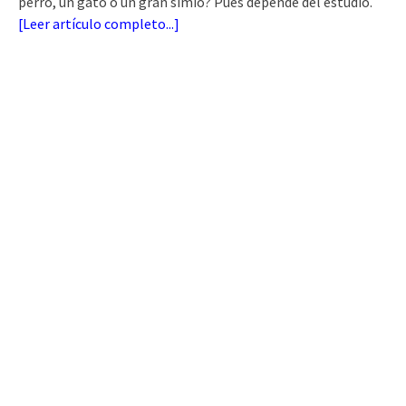
perro, un gato o un gran simio? Pues depende del estudio.
[
Leer artículo completo...
]