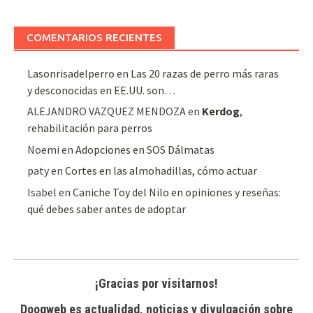
de
artículos
COMENTARIOS RECIENTES
Lasonrisadelperro
en
Las 20 razas de perro más raras
y desconocidas en EE.UU. son…
ALEJANDRO VAZQUEZ MENDOZA
en
Kerdog
,
rehabilitación para perros
Noemi
en
Adopciones en SOS Dálmatas
paty
en
Cortes en las almohadillas, cómo actuar
Isabel
en
Caniche Toy del Nilo en opiniones y reseñas:
qué debes saber antes de adoptar
¡Gracias por visitarnos!
Doogweb es actualidad, noticias y divulgación sobre