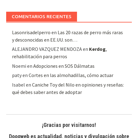
de
artículos
COMENTARIOS RECIENTES
Lasonrisadelperro
en
Las 20 razas de perro más raras
y desconocidas en EE.UU. son…
ALEJANDRO VAZQUEZ MENDOZA
en
Kerdog
,
rehabilitación para perros
Noemi
en
Adopciones en SOS Dálmatas
paty
en
Cortes en las almohadillas, cómo actuar
Isabel
en
Caniche Toy del Nilo en opiniones y reseñas:
qué debes saber antes de adoptar
¡Gracias por visitarnos!
Doogweb es actualidad, noticias y divulgación sobre