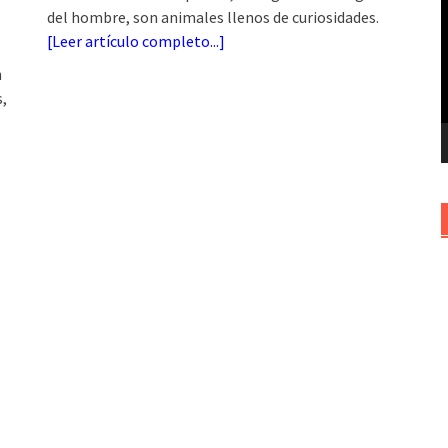
del hombre, son animales llenos de curiosidades.
v
[
Leer artículo completo...
]
n
,