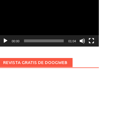
ídeo
00:00
01:04
REVISTA GRATIS DE DOOGWEB