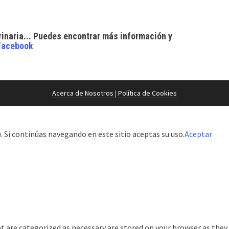
rinaria... Puedes encontrar
más información y
Facebook
Acerca de Nosotros
|
Política de Cookies
 Si continúas navegando en este sitio aceptas su uso.
Aceptar
t are categorized as necessary are stored on your browser as they