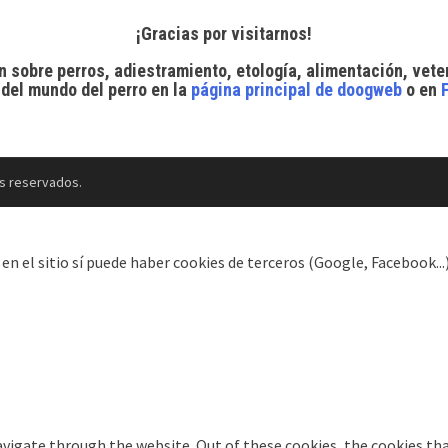
¡Gracias por visitarnos!
n sobre perros, adiestramiento, etología, alimentación, vete
 del mundo del perro
en la
página principal de doogweb
o en
s reservados.
el sitio sí puede haber cookies de terceros (Google, Facebook...).
vigate through the website. Out of these cookies, the cookies tha