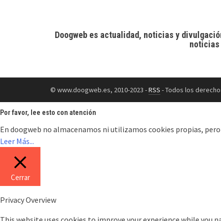
Doogweb es actualidad, noticias y divulgació
noticias
© www.doogweb.es, 2010-2023 -
RSS
- Todos los derecho
Por favor, lee esto con atención
En doogweb no almacenamos ni utilizamos cookies propias, pero en 
Leer Más...
Cerrar
Privacy Overview
This website uses cookies to improve your experience while you na