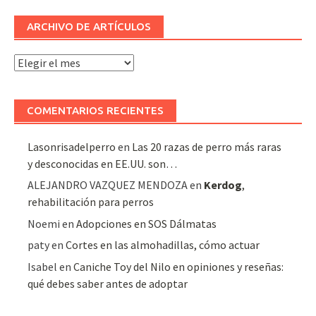
ARCHIVO DE ARTÍCULOS
Archivo
de
artículos
COMENTARIOS RECIENTES
Lasonrisadelperro
en
Las 20 razas de perro más raras
y desconocidas en EE.UU. son…
ALEJANDRO VAZQUEZ MENDOZA
en
Kerdog
,
rehabilitación para perros
Noemi
en
Adopciones en SOS Dálmatas
paty
en
Cortes en las almohadillas, cómo actuar
Isabel
en
Caniche Toy del Nilo en opiniones y reseñas:
qué debes saber antes de adoptar