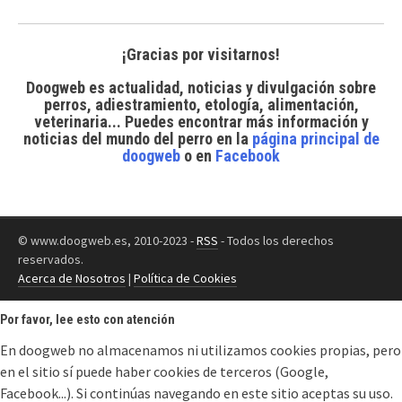
¡Gracias por visitarnos!
Doogweb es actualidad, noticias y divulgación sobre
perros, adiestramiento, etología, alimentación,
veterinaria... Puedes encontrar
más información y
noticias del mundo del perro
en la
página principal de
doogweb
o en
Facebook
© www.doogweb.es, 2010-2023 -
RSS
- Todos los derechos
reservados.
Acerca de Nosotros
|
Política de Cookies
Por favor, lee esto con atención
En doogweb no almacenamos ni utilizamos cookies propias, pero
en el sitio sí puede haber cookies de terceros (Google,
Facebook...). Si continúas navegando en este sitio aceptas su uso.