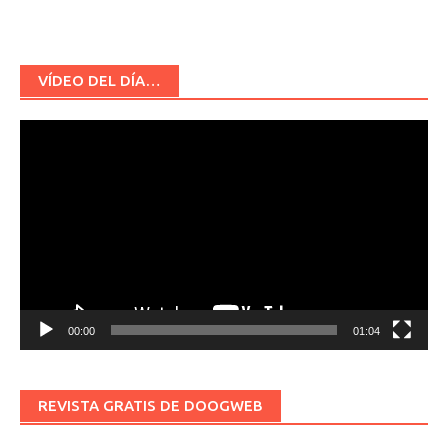
VÍDEO DEL DÍA…
Reproductor
de
vídeo
00:00
01:04
REVISTA GRATIS DE DOOGWEB