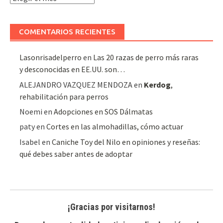
de
artículos
COMENTARIOS RECIENTES
Lasonrisadelperro
en
Las 20 razas de perro más raras
y desconocidas en EE.UU. son…
ALEJANDRO VAZQUEZ MENDOZA
en
Kerdog
,
rehabilitación para perros
Noemi
en
Adopciones en SOS Dálmatas
paty
en
Cortes en las almohadillas, cómo actuar
Isabel
en
Caniche Toy del Nilo en opiniones y reseñas:
qué debes saber antes de adoptar
¡Gracias por visitarnos!