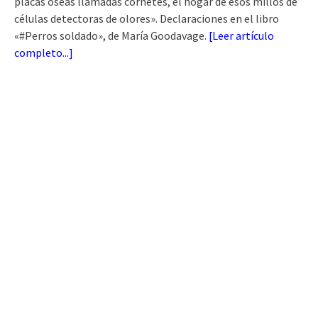
placas óseas llamadas cornetes, el hogar de esos millos de
células detectoras de olores». Declaraciones en el libro
«#Perros soldado», de María Goodavage.
[
Leer artículo
completo...
]