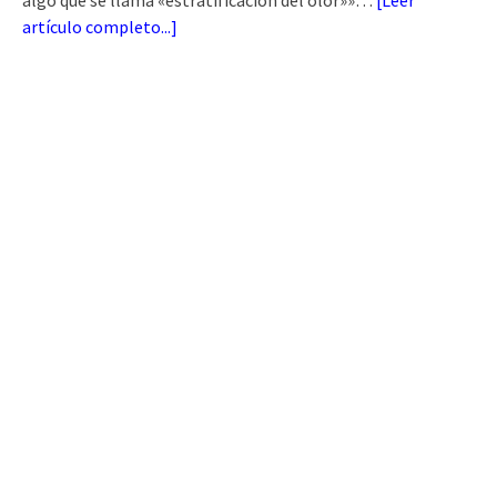
algo que se llama «estratificación del olor»»…
[
Leer
artículo completo...
]