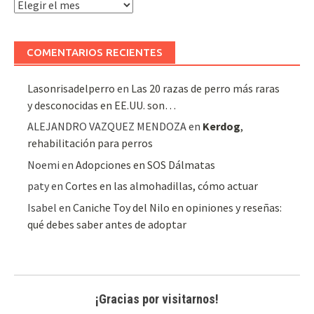
Archivo
de
artículos
COMENTARIOS RECIENTES
Lasonrisadelperro
en
Las 20 razas de perro más raras
y desconocidas en EE.UU. son…
ALEJANDRO VAZQUEZ MENDOZA
en
Kerdog
,
rehabilitación para perros
Noemi
en
Adopciones en SOS Dálmatas
paty
en
Cortes en las almohadillas, cómo actuar
Isabel
en
Caniche Toy del Nilo en opiniones y reseñas:
qué debes saber antes de adoptar
¡Gracias por visitarnos!