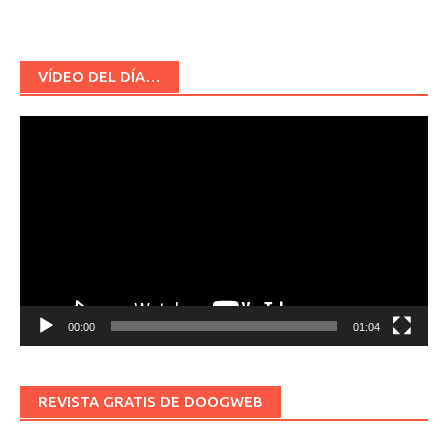
VÍDEO DEL DÍA…
Reproductor
de
vídeo
00:00
01:04
REVISTA GRATIS DE DOOGWEB