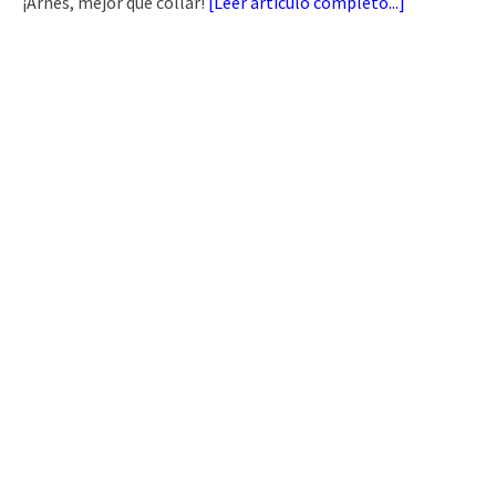
¡Arnés, mejor que collar!
[
Leer artículo completo...
]