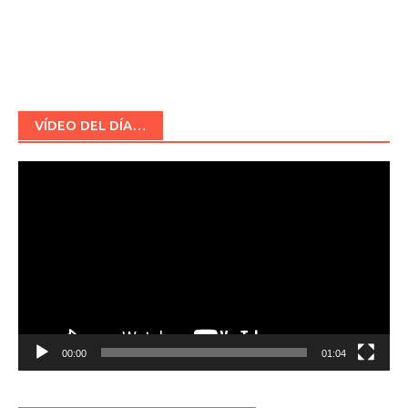
VÍDEO DEL DÍA…
Reproductor
de
vídeo
00:00
01:04