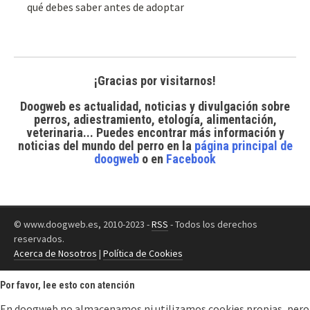
qué debes saber antes de adoptar
¡Gracias por visitarnos!
Doogweb es actualidad, noticias y divulgación sobre
perros, adiestramiento, etología, alimentación,
veterinaria... Puedes encontrar
más información y
noticias del mundo del perro
en la
página principal de
doogweb
o en
Facebook
© www.doogweb.es, 2010-2023 -
RSS
- Todos los derechos
reservados.
Acerca de Nosotros
|
Política de Cookies
Por favor, lee esto con atención
En doogweb no almacenamos ni utilizamos cookies propias, pero