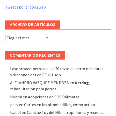
Tweets por @doogweb
ARCHIVO DE ARTÍCULOS
Archivo
de
artículos
COMENTARIOS RECIENTES
Lasonrisadelperro
en
Las 20 razas de perro más raras
y desconocidas en EE.UU. son…
ALEJANDRO VAZQUEZ MENDOZA
en
Kerdog
,
rehabilitación para perros
Noemi
en
Adopciones en SOS Dálmatas
paty
en
Cortes en las almohadillas, cómo actuar
Isabel
en
Caniche Toy del Nilo en opiniones y reseñas: