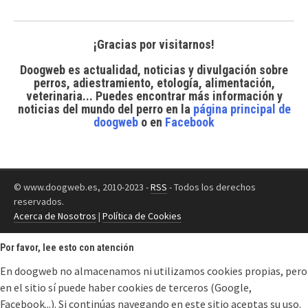
¡Gracias por visitarnos!
Doogweb es actualidad, noticias y divulgación sobre
perros, adiestramiento, etología, alimentación,
veterinaria... Puedes encontrar
más información y
noticias del mundo del perro
en la
página principal de
doogweb
o en
Facebook
© www.doogweb.es, 2010-2023 -
RSS
- Todos los derechos
reservados.
Acerca de Nosotros
|
Política de Cookies
Por favor, lee esto con atención
En doogweb no almacenamos ni utilizamos cookies propias, pero
en el sitio sí puede haber cookies de terceros (Google,
Facebook...). Si continúas navegando en este sitio aceptas su uso.