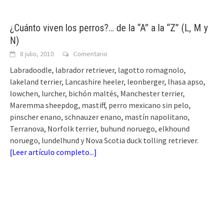
¿Cuánto viven los perros?… de la “A” a la “Z” (L, M y
N)
8 julio, 2010
Comentario
Labradoodle, labrador retriever, lagotto romagnolo,
lakeland terrier, Lancashire heeler, leonberger, lhasa apso,
lowchen, lurcher, bichón maltés, Manchester terrier,
Maremma sheepdog, mastiff, perro mexicano sin pelo,
pinscher enano, schnauzer enano, mastín napolitano,
Terranova, Norfolk terrier, buhund noruego, elkhound
noruego, lundelhund y Nova Scotia duck tolling retriever.
[
Leer artículo completo...
]