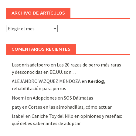
ARCHIVO DE ARTÍCULOS
Archivo
de
artículos
COMENTARIOS RECIENTES
Lasonrisadelperro
en
Las 20 razas de perro más raras
y desconocidas en EE.UU. son…
ALEJANDRO VAZQUEZ MENDOZA
en
Kerdog
,
rehabilitación para perros
Noemi
en
Adopciones en SOS Dálmatas
paty
en
Cortes en las almohadillas, cómo actuar
Isabel
en
Caniche Toy del Nilo en opiniones y reseñas:
qué debes saber antes de adoptar