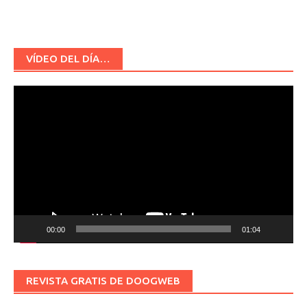
VÍDEO DEL DÍA…
Reproductor
de
vídeo
00:00
01:04
REVISTA GRATIS DE DOOGWEB