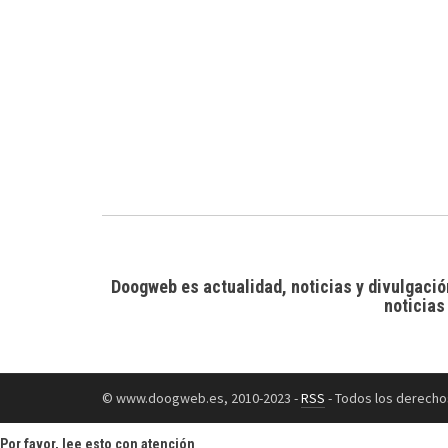
Doogweb es actualidad, noticias y divulgació
noticias
© www.doogweb.es, 2010-2023 -
RSS
- Todos los derecho
Por favor, lee esto con atención