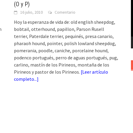
(O y P)
v
16 julio, 2010
Comentario
Hoy la esperanza de vida de: old english sheepdog,
n
bobtail, otterhound, papillon, Parson Rusell
terrier, Paterdale terrier, pequinés, presa canario,
pharaoh hound, pointer, polish lowland sheepdog,
pomerania, poodle, caniche, porcelaine hound,
podenco portugués, perro de aguas portugués, pug,
carlino, mastín de los Pirineos, montaña de los
Pirineos y pastor de los Pirineos.
[
Leer artículo
completo...
]