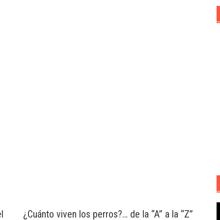
R
l
¿Cuánto viven los perros?… de la “A” a la “Z”
d