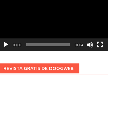
ídeo
00:00
01:04
REVISTA GRATIS DE DOOGWEB