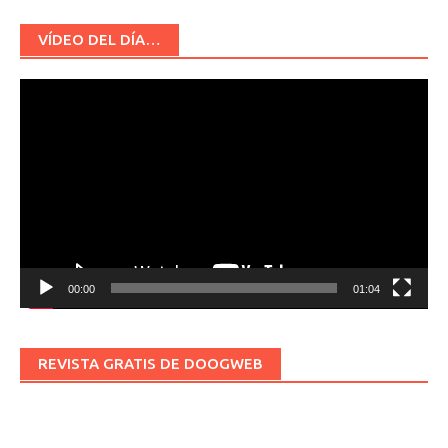
VÍDEO DEL DÍA…
Reproductor
de
vídeo
00:00
01:04
REVISTA GRATIS DE DOOGWEB