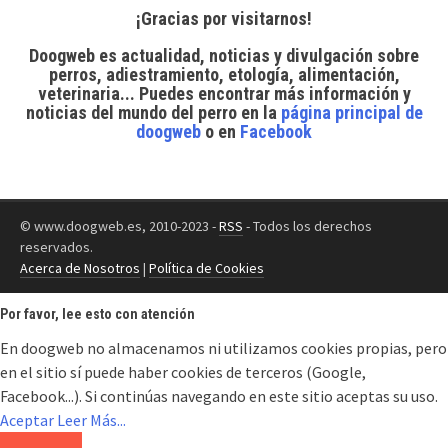
¡Gracias por visitarnos!
Doogweb es actualidad, noticias y divulgación sobre
perros, adiestramiento, etología, alimentación,
veterinaria... Puedes encontrar
más información y
noticias del mundo del perro
en la
página principal de
doogweb
o en
Facebook
© www.doogweb.es, 2010-2023 -
RSS
- Todos los derechos
reservados.
Acerca de Nosotros
|
Política de Cookies
Por favor, lee esto con atención
En doogweb no almacenamos ni utilizamos cookies propias, pero
en el sitio sí puede haber cookies de terceros (Google,
Facebook...). Si continúas navegando en este sitio aceptas su uso.
Aceptar
Leer Más...