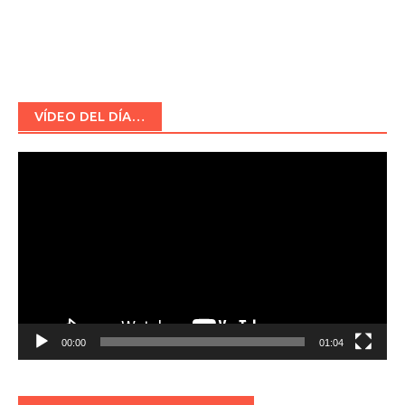
VÍDEO DEL DÍA…
Reproductor
de
vídeo
00:00
01:04