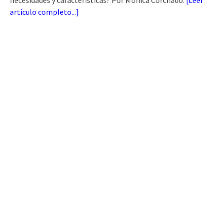
necesidades y características? Por Mónica Corchado.
[
Leer
artículo completo...
]