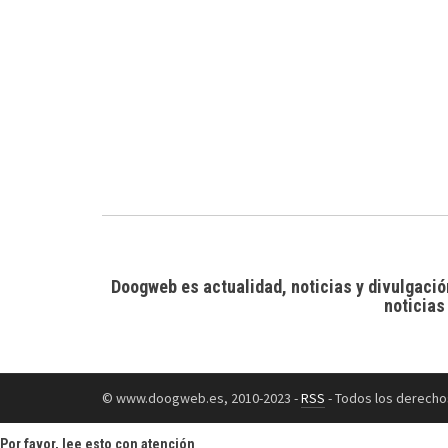
Doogweb es actualidad, noticias y divulgació
noticias
© www.doogweb.es, 2010-2023 -
RSS
- Todos los derecho
Por favor, lee esto con atención