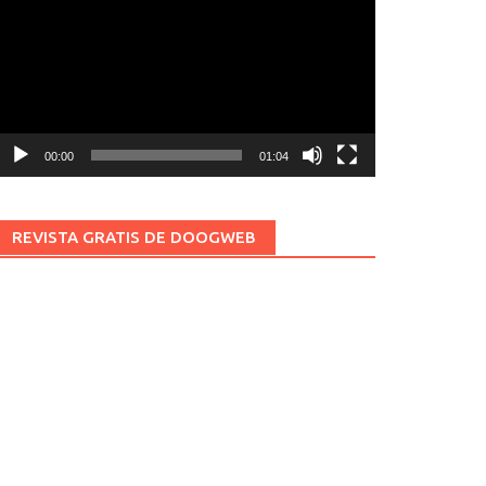
ídeo
00:00
01:04
REVISTA GRATIS DE DOOGWEB