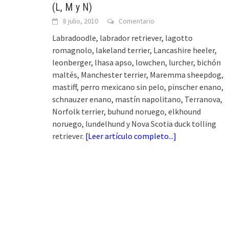
(L, M y N)
8 julio, 2010
Comentario
Labradoodle, labrador retriever, lagotto
romagnolo, lakeland terrier, Lancashire heeler,
leonberger, lhasa apso, lowchen, lurcher, bichón
maltés, Manchester terrier, Maremma sheepdog,
mastiff, perro mexicano sin pelo, pinscher enano,
schnauzer enano, mastín napolitano, Terranova,
Norfolk terrier, buhund noruego, elkhound
noruego, lundelhund y Nova Scotia duck tolling
retriever.
[
Leer artículo completo...
]