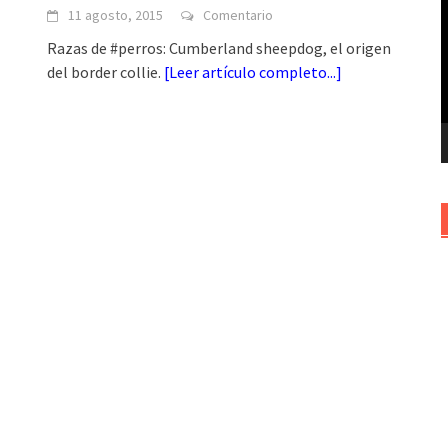
11 agosto, 2015
Comentario
v
Razas de #perros: Cumberland sheepdog, el origen
del border collie.
[
Leer artículo completo...
]