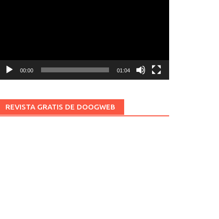
ídeo
00:00
01:04
REVISTA GRATIS DE DOOGWEB