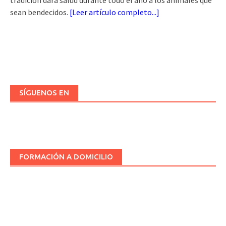
tradición dará salud durante todo el año a los animales que
sean bendecidos.
[
Leer artículo completo...
]
SÍGUENOS EN
FORMACIÓN A DOMICILIO