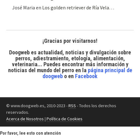
José Maria
en
Los golden retriever de Ría Vela…
¡Gracias por visitarnos!
Doogweb es actualidad, noticias y divulgación sobre
perros, adiestramiento, etología, alimentación,
veterinaria... Puedes encontrar
más información y
noticias del mundo del perro
en la
página principal de
doogweb
o en
Facebook
© www.doogweb.es, 2010-2023 -
RSS
- Todos los derechos
reservados.
Acerca de Nosotros
|
Política de Cookies
Por favor, lee esto con atención