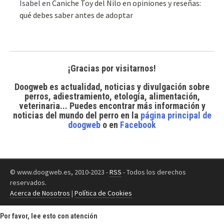
Isabel
en
Caniche Toy del Nilo en opiniones y reseñas:
qué debes saber antes de adoptar
¡Gracias por visitarnos!
Doogweb es actualidad, noticias y divulgación sobre
perros, adiestramiento, etología, alimentación,
veterinaria... Puedes encontrar
más información y
noticias del mundo del perro
en la
página principal de
doogweb
o en
Facebook
© www.doogweb.es, 2010-2023 -
RSS
- Todos los derechos
reservados.
Acerca de Nosotros
|
Política de Cookies
Por favor, lee esto con atención