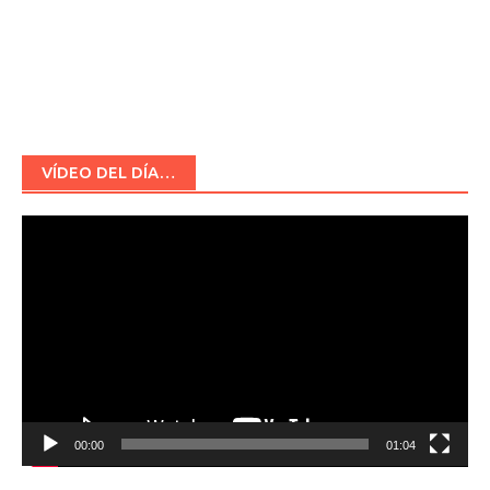
VÍDEO DEL DÍA…
Reproductor
de
vídeo
00:00
01:04