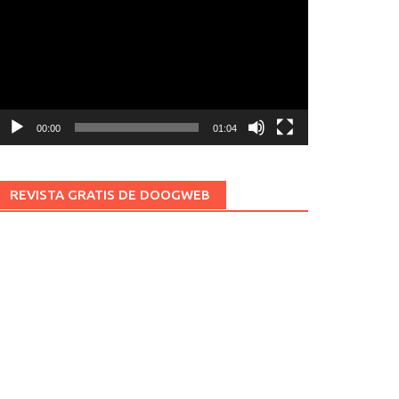
ídeo
00:00
01:04
REVISTA GRATIS DE DOOGWEB