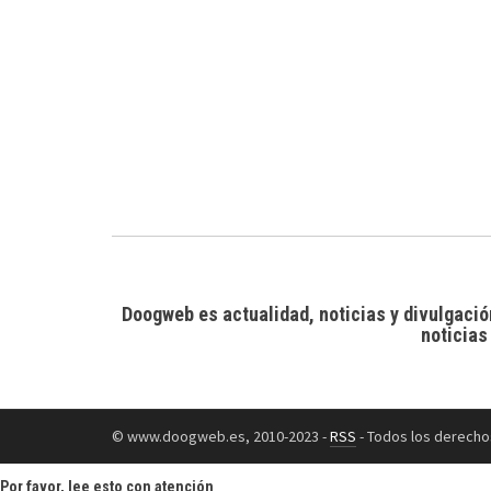
Doogweb es actualidad, noticias y divulgació
noticias
© www.doogweb.es, 2010-2023 -
RSS
- Todos los derecho
Por favor, lee esto con atención