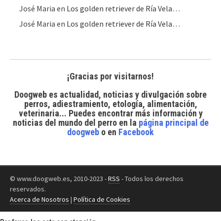
José Maria
en
Los golden retriever de Ría Vela…
José Maria
en
Los golden retriever de Ría Vela…
¡Gracias por visitarnos!
Doogweb es actualidad, noticias y divulgación sobre
perros, adiestramiento, etología, alimentación,
veterinaria... Puedes encontrar
más información y
noticias del mundo del perro
en la
página principal de
doogweb
o en
Facebook
© www.doogweb.es, 2010-2023 -
RSS
- Todos los derechos
reservados.
Acerca de Nosotros
|
Política de Cookies