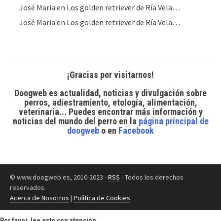
José Maria
en
Los golden retriever de Ría Vela…
José Maria
en
Los golden retriever de Ría Vela…
¡Gracias por visitarnos!
Doogweb es actualidad, noticias y divulgación sobre
perros, adiestramiento, etología, alimentación,
veterinaria... Puedes encontrar
más información y
noticias del mundo del perro
en la
página principal de
doogweb
o en
Facebook
© www.doogweb.es, 2010-2023 -
RSS
- Todos los derechos
reservados.
Acerca de Nosotros
|
Política de Cookies
Por favor, lee esto con atención