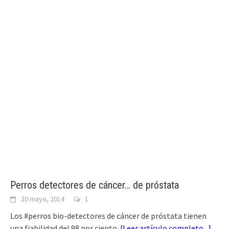
Perros detectores de cáncer… de próstata
20 mayo, 2014
1
Los #perros bio-detectores de cáncer de próstata tienen
una fiabilidad del 98 por ciento.
[
Leer artículo completo...
]