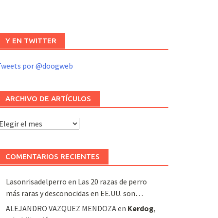
Y EN TWITTER
Tweets por @doogweb
ARCHIVO DE ARTÍCULOS
rchivo
e
rtículos
COMENTARIOS RECIENTES
Lasonrisadelperro
en
Las 20 razas de perro
más raras y desconocidas en EE.UU. son…
ALEJANDRO VAZQUEZ MENDOZA
en
Kerdog
,