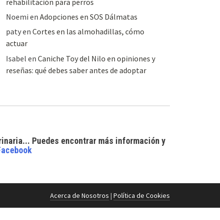
rehabilitación para perros
Noemi
en
Adopciones en SOS Dálmatas
paty
en
Cortes en las almohadillas, cómo
actuar
Isabel
en
Caniche Toy del Nilo en opiniones y
reseñas: qué debes saber antes de adoptar
rinaria... Puedes encontrar
más información y
Facebook
Acerca de Nosotros
|
Política de Cookies