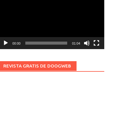
ídeo
00:00
01:04
REVISTA GRATIS DE DOOGWEB