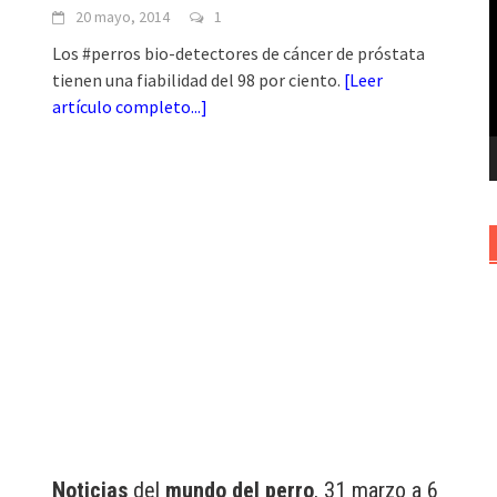
20 mayo, 2014
1
v
Los #perros bio-detectores de cáncer de próstata
tienen una fiabilidad del 98 por ciento.
[
Leer
artículo completo...
]
Noticias
del
mundo del perro
, 31 marzo a 6