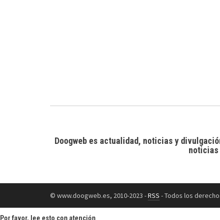
Doogweb es actualidad, noticias y divulgació
noticias
© www.doogweb.es, 2010-2023 -
RSS
- Todos los derecho
Por favor, lee esto con atención