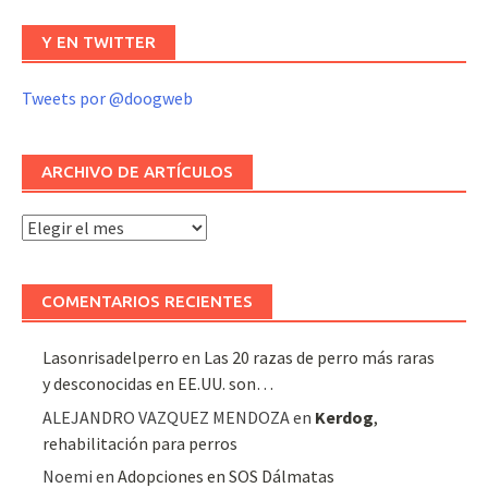
Y EN TWITTER
Tweets por @doogweb
ARCHIVO DE ARTÍCULOS
Archivo
de
artículos
COMENTARIOS RECIENTES
Lasonrisadelperro
en
Las 20 razas de perro más raras
y desconocidas en EE.UU. son…
ALEJANDRO VAZQUEZ MENDOZA
en
Kerdog
,
rehabilitación para perros
Noemi
en
Adopciones en SOS Dálmatas