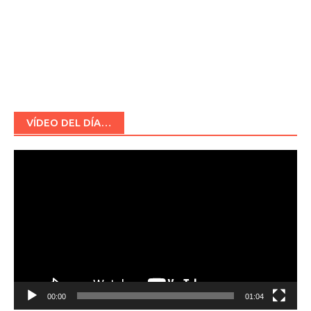
VÍDEO DEL DÍA…
Reproductor
de
vídeo
00:00
01:04