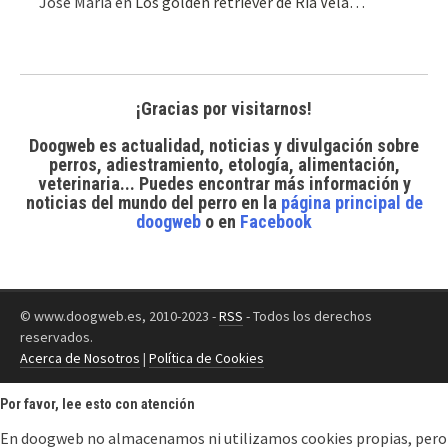
José Maria
en
Los golden retriever de Ría Vela…
¡Gracias por visitarnos!
Doogweb es actualidad, noticias y divulgación sobre
perros, adiestramiento, etología, alimentación,
veterinaria... Puedes encontrar
más información y
noticias del mundo del perro
en la
página principal de
doogweb
o en
Facebook
© www.doogweb.es, 2010-2023 -
RSS
- Todos los derechos
reservados.
Acerca de Nosotros
|
Política de Cookies
Por favor, lee esto con atención
En doogweb no almacenamos ni utilizamos cookies propias, pero