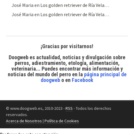
José Maria
en
Los golden retriever de Ría Vela…
José Maria
en
Los golden retriever de Ría Vela…
¡Gracias por visitarnos!
Doogweb es actualidad, noticias y divulgación sobre
perros, adiestramiento, etología, alimentación,
veterinaria... Puedes encontrar
más información y
noticias del mundo del perro
en la
página principal de
doogweb
o en
Facebook
© www.doogweb.es, 2010-2023 -
RSS
- Todos los derechos
reservados.
Acerca de Nosotros
|
Política de Cookies