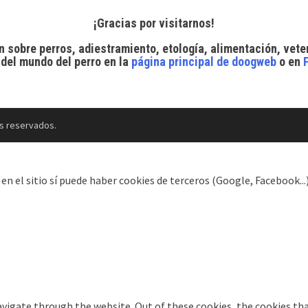
¡Gracias por visitarnos!
n sobre perros, adiestramiento, etología, alimentación, vete
 del mundo del perro
en la
página principal de doogweb
o en
s reservados.
el sitio sí puede haber cookies de terceros (Google, Facebook...).
vigate through the website. Out of these cookies, the cookies tha