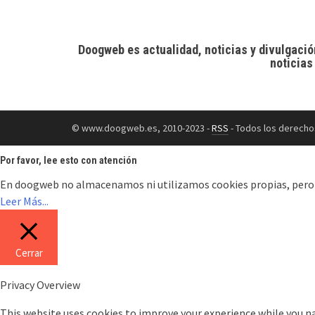
Doogweb es actualidad, noticias y divulgació
noticias
© www.doogweb.es, 2010-2023 -
RSS
- Todos los derecho
Por favor, lee esto con atención
En doogweb no almacenamos ni utilizamos cookies propias, pero en 
Leer Más...
Cerrar
Privacy Overview
This website uses cookies to improve your experience while you na