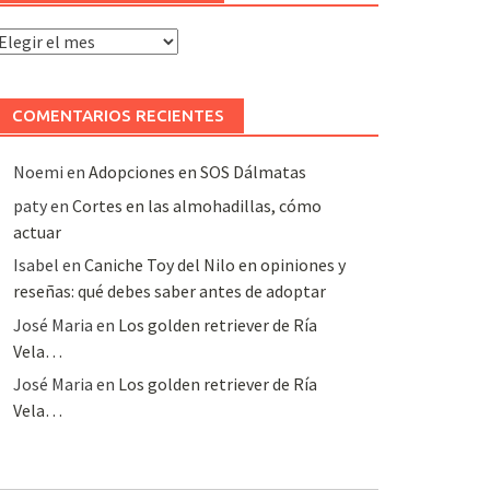
rchivo
e
rtículos
COMENTARIOS RECIENTES
Noemi
en
Adopciones en SOS Dálmatas
paty
en
Cortes en las almohadillas, cómo
actuar
Isabel
en
Caniche Toy del Nilo en opiniones y
reseñas: qué debes saber antes de adoptar
José Maria
en
Los golden retriever de Ría
Vela…
José Maria
en
Los golden retriever de Ría
Vela…