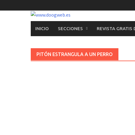
Saltar
al
contenido
INICIO
SECCIONES
REVISTA GRATIS
PITÓN ESTRANGULA A UN PERRO