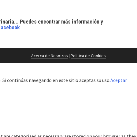
rinaria... Puedes encontrar
más información y
Facebook
Acerca de Nosotros
|
Política de Cookies
 Si continúas navegando en este sitio aceptas su uso.
Aceptar
t are categorized as necessary are stored on your browser as they