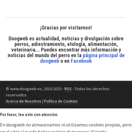
¡Gracias por visitarnos!
Doogweb es actualidad, noticias y divulgación sobre
perros, adiestramiento, etología, alimentación,
veterinaria... Puedes encontrar
más información y
noticias del mundo del perro
en la
página principal de
doogweb
o en
Facebook
© www.doogweb.es, 2010-2023 -
RSS
- Todos los derechos
reservados.
Acerca de Nosotros
|
Política de Cookies
Por favor, lee esto con atención
En doogweb no almacenamos ni utilizamos cookies propias, pero
en el sitio sí puede haber cookies de terceros (Google,