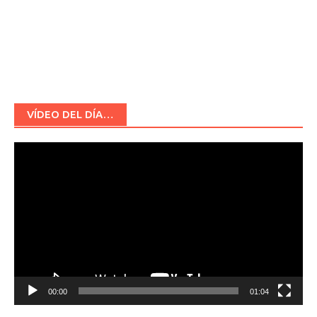
VÍDEO DEL DÍA…
Reproductor
de
vídeo
00:00
01:04