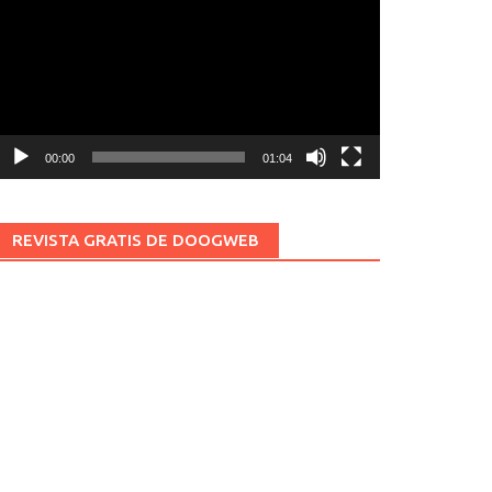
ídeo
00:00
01:04
REVISTA GRATIS DE DOOGWEB