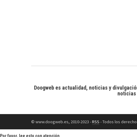
Doogweb es actualidad, noticias y divulgació
noticias
© www.doogweb.es, 2010-2023 -
RSS
- Todos los derecho
Por favor, lee esto con atención