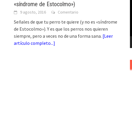
«síndrome de Estocolmo»)
v
9 agosto, 2016
Comentario
Señales de que tu perro te quiere (y no es «síndrome
de Estocolmo»). Y es que los perros nos quieren
siempre, pero a veces no de una forma sana.
[
Leer
artículo completo...
]