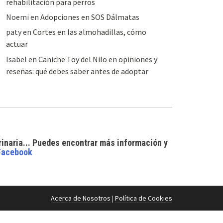
rehabilitación para perros
Noemi
en
Adopciones en SOS Dálmatas
paty
en
Cortes en las almohadillas, cómo
actuar
Isabel
en
Caniche Toy del Nilo en opiniones y
reseñas: qué debes saber antes de adoptar
rinaria... Puedes encontrar
más información y
Facebook
Acerca de Nosotros
|
Política de Cookies