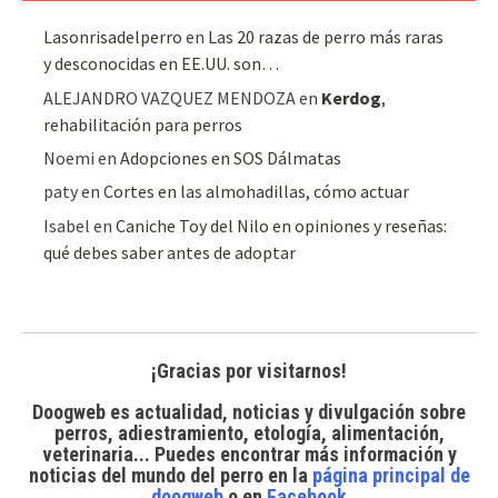
Lasonrisadelperro
en
Las 20 razas de perro más raras
y desconocidas en EE.UU. son…
ALEJANDRO VAZQUEZ MENDOZA
en
Kerdog
,
rehabilitación para perros
Noemi
en
Adopciones en SOS Dálmatas
paty
en
Cortes en las almohadillas, cómo actuar
Isabel
en
Caniche Toy del Nilo en opiniones y reseñas:
qué debes saber antes de adoptar
¡Gracias por visitarnos!
Doogweb es actualidad, noticias y divulgación sobre
perros, adiestramiento, etología, alimentación,
veterinaria... Puedes encontrar
más información y
noticias del mundo del perro
en la
página principal de
doogweb
o en
Facebook