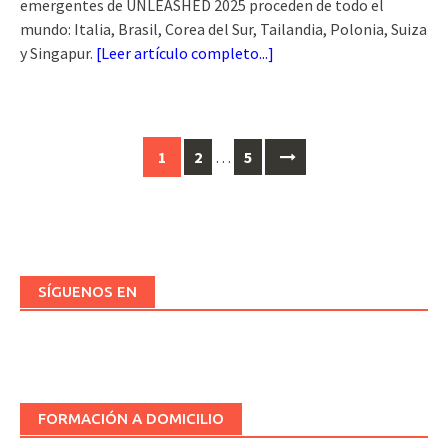
emergentes de UNLEASHED 2025 proceden de todo el
mundo: Italia, Brasil, Corea del Sur, Tailandia, Polonia, Suiza
y Singapur.
[
Leer artículo completo...
]
Ir
1
2
…
5
a
las
entradas
SÍGUENOS EN
FORMACIÓN A DOMICILIO