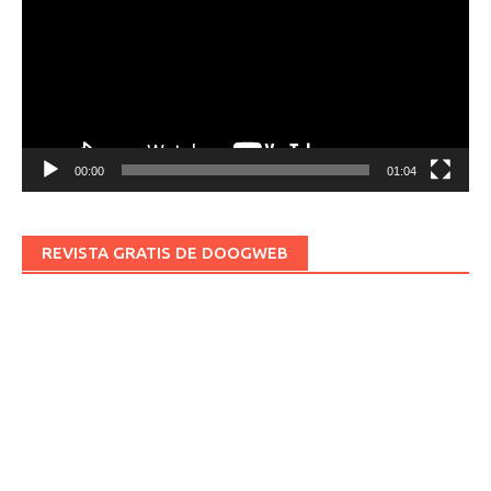
vídeo
00:00
01:04
REVISTA GRATIS DE DOOGWEB