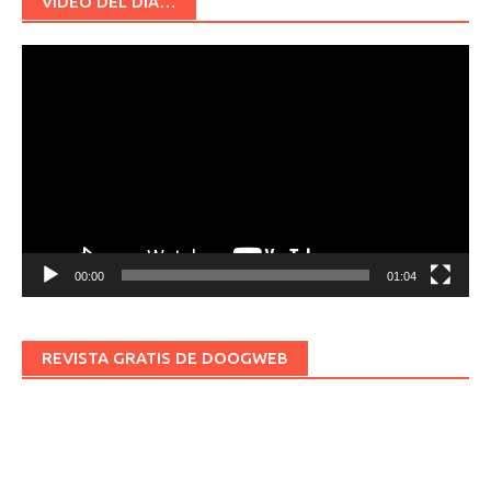
VÍDEO DEL DÍA…
Reproductor
de
vídeo
00:00
01:04
REVISTA GRATIS DE DOOGWEB