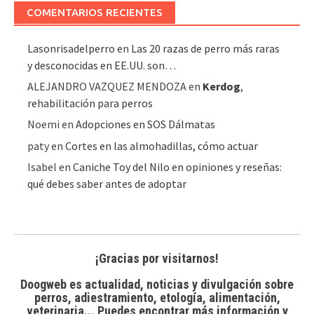
COMENTARIOS RECIENTES
Lasonrisadelperro
en
Las 20 razas de perro más raras
y desconocidas en EE.UU. son…
ALEJANDRO VAZQUEZ MENDOZA
en
Kerdog
,
rehabilitación para perros
Noemi
en
Adopciones en SOS Dálmatas
paty
en
Cortes en las almohadillas, cómo actuar
Isabel
en
Caniche Toy del Nilo en opiniones y reseñas:
qué debes saber antes de adoptar
¡Gracias por visitarnos!
Doogweb es actualidad, noticias y divulgación sobre
perros, adiestramiento, etología, alimentación,
veterinaria... Puedes encontrar
más información y