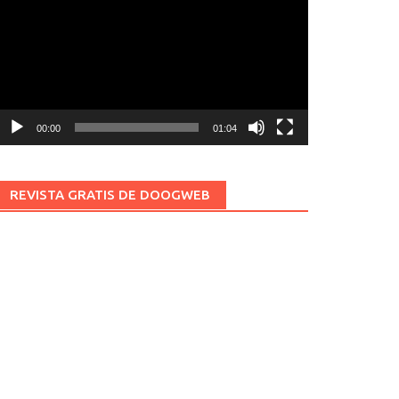
ídeo
00:00
01:04
REVISTA GRATIS DE DOOGWEB